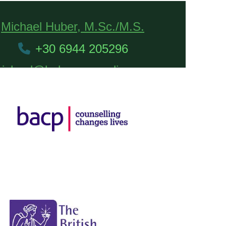
Michael Huber, M.Sc./M.S.
+30 6944 205296
ichael@hubercounseling.com