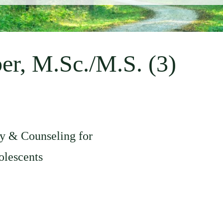
er, M.Sc./M.S. (3)
y & Counseling for
olescents