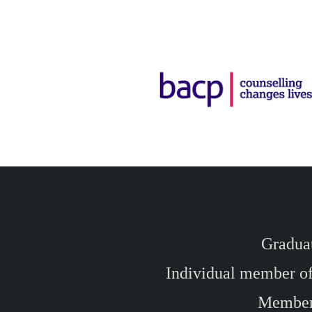
Graduat
Individual member of
Member 