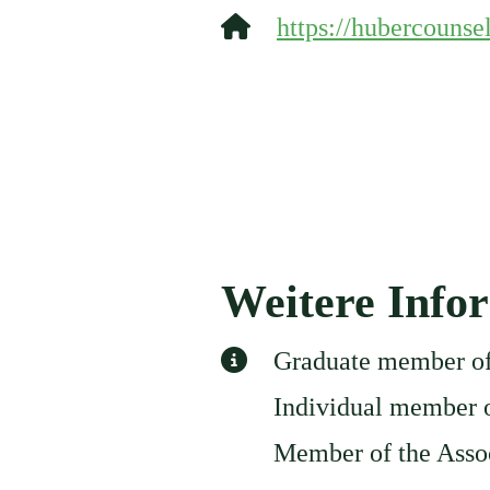
Website:
https://hubercounse
Weitere Info
Weitere Information
Graduate member of 
Individual member o
Member of the Assoc