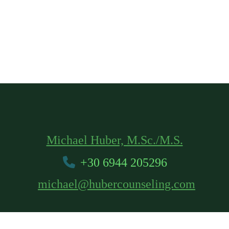
Michael Huber, M.Sc./M.S.
+30 6944 205296
michael@hubercounseling.com